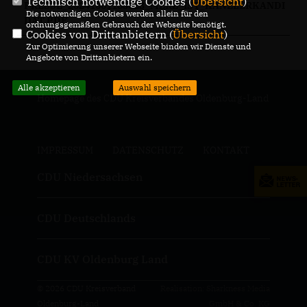
Technisch notwendige Cookies (
Übersicht
)
PRESSE_20241001185623_MERZ_IST_KANZLERKANDI
Die notwendigen Cookies werden allein für den
DAT.PDF
ordnungsgemäßen Gebrauch der Webseite benötigt.
Cookies von Drittanbietern (
Übersicht
)
Zur Optimierung unserer Webseite binden wir Dienste und
Angebote von Drittanbietern ein.
Alle akzeptieren
Auswahl speichern
Homepage des CDU Kreisverbandes Oldenburg-Land
IMPRESSUM
DATENSCHUTZ
KONTAKT
CDU Niedersachsen
CDU Deutschlands
CDU KV Oldenburg Land
© 2026 CDU Kreisverband
Realisation: Sharkness Media
Oldenburg-Land
GmbH & Co. KG